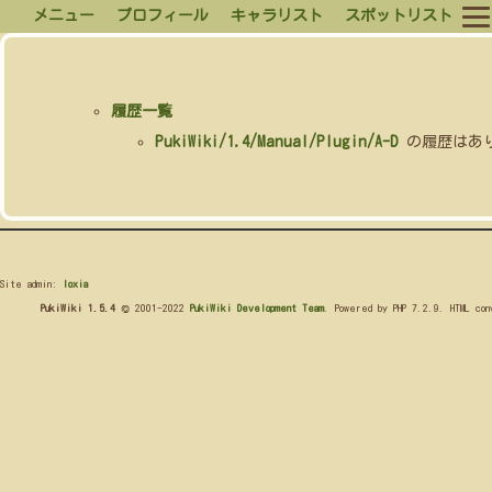
メニュー
プロフィール
キャラリスト
スポットリスト
履歴一覧
PukiWiki/1.4/Manual/Plugin/A-D
の履歴はあ
Site admin:
loxia
PukiWiki 1.5.4
© 2001-2022
PukiWiki Development Team
. Powered by PHP 7.2.9. HTML co