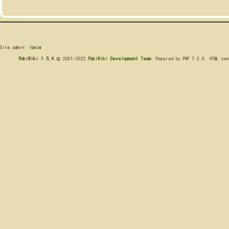
Site admin:
loxia
PukiWiki 1.5.4
© 2001-2022
PukiWiki Development Team
. Powered by PHP 7.2.9. HTML co