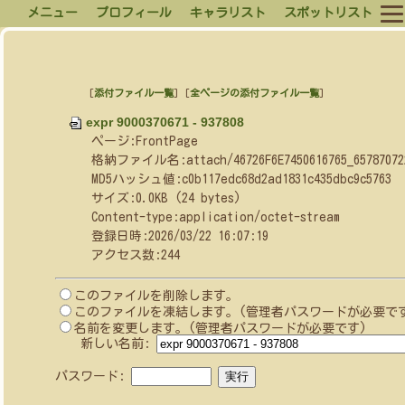
メニュー
プロフィール
キャラリスト
スポットリスト
[
添付ファイル一覧
] [
全ページの添付ファイル一覧
]
expr 9000370671 - 937808
ページ:FrontPage
格納ファイル名:attach/46726F6E7450616765_65787072203
MD5ハッシュ値:c0b117edc68d2ad1831c435dbc9c5763
サイズ:0.0KB (24 bytes)
Content-type:application/octet-stream
登録日時:2026/03/22 16:07:19
アクセス数:244
このファイルを削除します。
このファイルを凍結します。(管理者パスワードが必要で
名前を変更します。(管理者パスワードが必要です)
新しい名前:
パスワード: