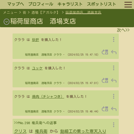
マップへ
プロフィール
キャラリスト
スポットリスト
メニュー
>
街
>
酒場【アガルタ】
>
稲荷屋商店 酒場支店
ルール
expand_circle_down
稲荷屋商店 酒場支店
次へ>>
ログイン
more_vert
クララ は
砂肝
を購入した！
ログアウト
move_up
reply
稲荷屋商店 酒場支店
クララ
- （2024/02/25 15:47:10）
more_vert
クララ は
ユッケ
を購入した！
move_up
reply
稲荷屋商店 酒場支店
クララ
- （2024/02/25 15:47:01）
more_vert
クララ は
焼肉（チシャつき）
を購入した！
move_up
reply
稲荷屋商店 酒場支店
クララ
- （2024/02/25 15:46:44）
more_vert
>>PNo.298 権兵衛への返事
クリス
は
権兵衛
から
飴細工の乗った寒天入り