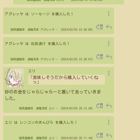
more_vert
アグレッサ は
ソーセージ
を購入した！
move_up
reply
稲荷屋商店 酒場支店
アグレッサ
- （2024/02/03 22:39:05）
more_vert
アグレッサ は
松前漬け
を購入した！
move_up
reply
稲荷屋商店 酒場支店
アグレッサ
- （2024/02/03 22:38:57）
more_vert
エリ
「美味しそうだから購入していくね
っ」
砂のお金をじゃらじゃらーと置いて去っていきま
した。
move_up
reply
稲荷屋商店 酒場支店
エリ
- （2024/02/03 20:12:38）
more_vert
エリ は
レンコンのきんぴら
を購入した！
move_up
reply
稲荷屋商店 酒場支店
エリ
- （2024/02/03 20:11:44）