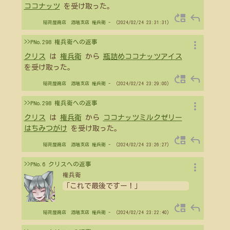
ココナッツ
を受け取った。
move_up
reply
稲荷屋商店 酒場支店
権兵衛
- （2024/02/24 23:31:31）
more_vert
>>PNo.298 権兵衛への返事
クリス
は
権兵衛
から
瓶詰めココナッツアイス
を受け取った。
move_up
reply
稲荷屋商店 酒場支店
権兵衛
- （2024/02/24 23:29:00）
more_vert
>>PNo.298 権兵衛への返事
クリス
は
権兵衛
から
ココナッツミルクゼリー
はちみつがけ
を受け取った。
move_up
reply
稲荷屋商店 酒場支店
権兵衛
- （2024/02/24 23:26:27）
more_vert
>>PNo.6 クリスへの返事
権兵衛
「これで最後ですー！」
move_up
reply
稲荷屋商店 酒場支店
権兵衛
- （2024/02/24 23:22:40）