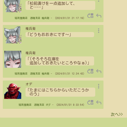
「松前漬けを一点追加して、
と
…
…
」
move_up
reply
稲荷屋商店 酒場支店
権兵衛
- （2024/01/31 21:17:19）
more_vert
権兵衛
「どうもおおきにです～」
権兵衛
「(そろそろ在庫を
追加しておきたいところやなぁ)」
move_up
reply
稲荷屋商店 酒場支店
権兵衛
- （2024/01/31 12:34:43）
more_vert
オデ
「たまにはこちらからいただこうか
のう」
move_up
reply
稲荷屋商店 酒場支店
オデ
- （2024/01/31 8:33:54）
次へ>>