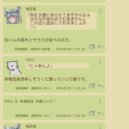
more_vert
権兵衛
「肉を大量に余らせてますからなぁ
なかなか他の店でも見ませんし
この辺り追加しておきましょか
～」
生ハムの原木とサラミが並べられた。
move_up
reply
稲荷屋商店 酒場支店
権兵衛
- （2024/02/03 13:51:18）
more_vert
ﾈｺﾁｬﾝ
「にゃあん♪」
味噌田楽美味しそう！と買っていった猫です。
move_up
reply
稲荷屋商店 酒場支店
ﾈｺﾁｬﾝ
- （2024/02/02 11:50:34）
more_vert
ﾈｺﾁｬﾝ は
味噌田楽
を購入した！
move_up
reply
稲荷屋商店 酒場支店
ﾈｺﾁｬﾝ
- （2024/02/02 11:50:10）
more_vert
権兵衛