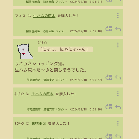
稲荷屋商店 酒場支店
フィス
- （2024/02/18 18:01:21）
more_vert
フィス は
生ハムの原木
を購入した！
move_up
reply
稲荷屋商店 酒場支店
フィス
- （2024/02/18 17:12:10）
more_vert
ﾈｺﾁｬﾝ
「にゃっ、にゃにゃ～ん」
うきうきショッピング猫。
生ハム原木だ～♪と嬉しそうでした。
move_up
reply
稲荷屋商店 酒場支店
ﾈｺﾁｬﾝ
- （2024/02/18 16:09:47）
more_vert
ﾈｺﾁｬﾝ は
生ハムの原木
を購入した！
move_up
reply
稲荷屋商店 酒場支店
ﾈｺﾁｬﾝ
- （2024/02/18 16:09:20）
more_vert
ﾈｺﾁｬﾝ は
味噌田楽
を購入した！
move_up
reply
稲荷屋商店 酒場支店
ﾈｺﾁｬﾝ
- （2024/02/18 16:09:08）