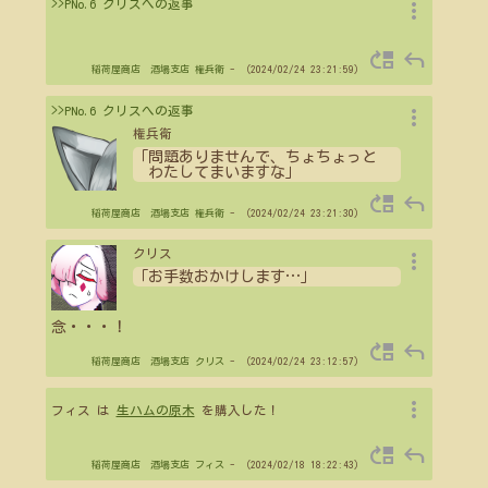
more_vert
>>PNo.6 クリスへの返事
move_up
reply
稲荷屋商店 酒場支店
権兵衛
- （2024/02/24 23:21:59）
more_vert
>>PNo.6 クリスへの返事
権兵衛
「問題ありませんで、ちょちょっと
わたしてまいますな」
move_up
reply
稲荷屋商店 酒場支店
権兵衛
- （2024/02/24 23:21:30）
more_vert
クリス
「お手数おかけします
…
」
念・・・！
move_up
reply
稲荷屋商店 酒場支店
クリス
- （2024/02/24 23:12:57）
more_vert
フィス は
生ハムの原木
を購入した！
move_up
reply
稲荷屋商店 酒場支店
フィス
- （2024/02/18 18:22:43）