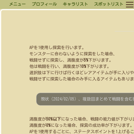
メニュー
プロフィール
キャラリスト
スポットリスト
APを1使用し探索を行います。
モンスターに合わないように探索をした場合、
戦闘せずに探索し、満腹度が
5%
下がります。
他は戦闘を行い、満腹度が
10%
下がります。
選択肢は下に行けば行くほどレアアイテムが手に入りや
戦闘せずに探索した場合のみ手に入るアイテムもありま
現状（2024/02/05）、複数回まとめて戦闘を含
満腹度が
50%以下
になった場合、戦闘の能力値が下がり
満腹度が
0%
になった場合、探索の成功率が下がります
APを1使用するごとに、ステータスポイントを1上げる