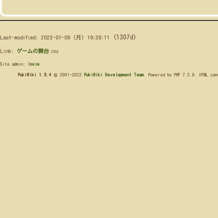
(1307d)
Last-modified: 2023-01-09 (月) 19:38:11
Link:
ゲームの舞台
(125d)
Site admin:
loxia
PukiWiki 1.5.4
© 2001-2022
PukiWiki Development Team
. Powered by PHP 7.2.9. HTML co