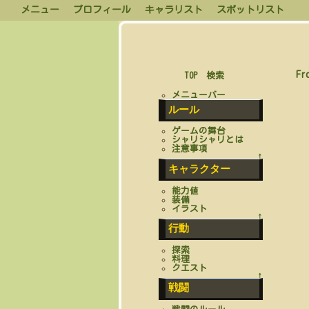
メニュー
プロフィール
キャラリスト
スポットリスト
Fr
TOP
検索
メニューバー
ルール
ゲームの舞台
シャリシャリとは
注意事項
↑
キャラクター
能力値
装備
イラスト
↑
行動
探索
料理
クエスト
↑
戦闘