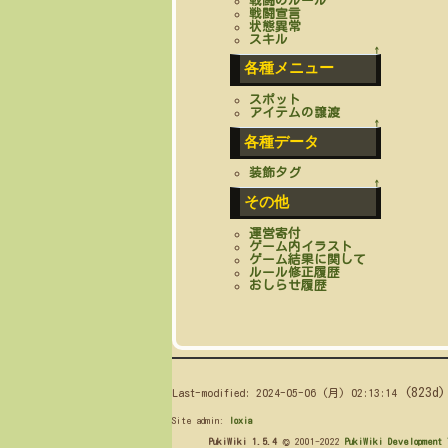
戦闘のルール
戦闘宣言
状態異常
スキル
↑
各種メニュー
スポット
アイテムの譲渡
↑
各種データ
装飾タグ
↑
その他
運営寄付
ゲーム内イラスト
ゲーム結果に関して
ルール修正履歴
おしらせ履歴
(823d)
Last-modified: 2024-05-06 (月) 02:13:14
Site admin:
loxia
PukiWiki 1.5.4
© 2001-2022
PukiWiki Development 